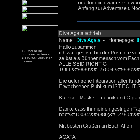
und für mich war es ein wu
Anfang zur Adventszeit. N
Diva Agata schrieb
Name:
Diva Agata
- Homepage:
t
Hallo zusammen,
12 User online
ich war gestern bei der Premiere v
68 Besucher heute
selbst als Bühnenmensch vom Fach.
1.549.837 Besucher
gesamt
ALLE SEID RICHTIG
TOLL&#9880;&#127804;&#9880;&#
Die gelungene Integration aller Ki
Erwachsenen Publikum IST ECHT S
Kulisse - Maske - Technik und Organ
Danke dass Ihr meinen gestrigen Ta
habt&#10084;&#9880;&#127804;&#
Mit besten Grüßen an Euch Allen
AGATA