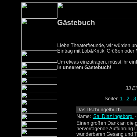
Gästebuch
Liebe Theaterfreunde, wir würden uns
Eintrag mit Lob&Kritik, Grüßen oder 
Um etwas einzutragen, müsst Ihr einf
in unserem Gästebuch!
33 Ei
Seiten
1
-
2
-
3
Das Dschungelbuch
Name:
Sal Diaz Ingeborg
-
Einen großen Dank an die g
hervorragende Aufführung.D
wunderbaren Gesang und Tä