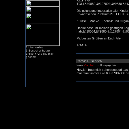
RICHTIG
TOLL&#9880;&#127804;&#9880;&#12
Die gelungene Integration aller Kind
Erwachsenen Publikum IST ECHT SP
Kulisse - Maske - Technik und Organ
Danke dass Ihr meinen gestrigen Tag
habt&#10084;&#9880;&#127804;&#98
Mit besten Grüßen an Euch Allen
AGATA
1 User online
3 Besucher heute
1.549.772 Besucher
gesamt
Carolin H. schrieb
Carolin H.
Name:
- Homepage: N/a
Hey,Ich freu mich schon sooaud das 
machtmir immer r i e ß e n SPASS!!!V