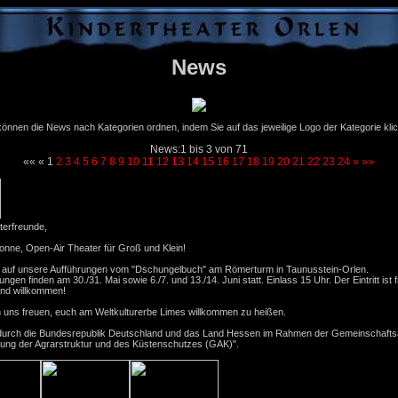
News
können die News nach Kategorien ordnen, indem Sie auf das jeweilige Logo der Kategorie kli
News:1 bis 3 von 71
««
«
1
2
3
4
5
6
7
8
9
10
11
12
13
14
15
16
17
18
19
20
21
22
23
24
»
»»
Open-Air Sommertheater "Das Dschungelbuch"
01.05.2026
18:0
terfreunde,
nne, Open-Air Theater für Groß und Klein!
 auf unsere Aufführungen vom "Dschungelbuch" am Römerturm in Taunusstein-Orlen.
ungen finden am 30./31. Mai sowie 6./7. und 13./14. Juni statt. Einlass 15 Uhr. Der Eintritt ist fr
nd willkommen!
 uns freuen, euch am Weltkulturerbe Limes willkommen zu heißen.
durch die Bundesrepublik Deutschland und das Land Hessen im Rahmen der Gemeinschaft
ung der Agrarstruktur und des Küstenschutzes (GAK)".