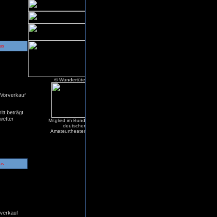
as
4:00
© Wundertüte
 Vorverkauf
tt beträgt
wetter
Mitglied im Bund
deutscher
Amateurtheater
as
4:00
rverkauf