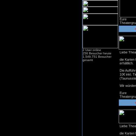
Eure
Theatergr
2 User online
Liebe Thea
256 Besucher heute
1.549.751 Besucher
die Karten
gesamt
erhältlich.
Die Aufführ
10€ inkl. T
(Taunusste
Wir würden
Eure
Theatergr
Liebe Thea
die Karten