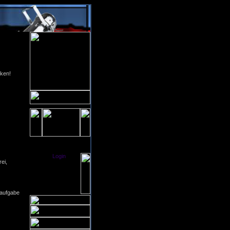
cken!
0:00
[ click to enlarge ]
Login
[
]
ei,
[ Anmelden ]
Thursday,
06-08-2026
21:06
0 User intern
saufgabe