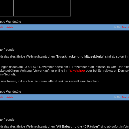
uppe Wundetüte
-
Autor:
edit
delete
Mathi
Kartenvorverkauf Nussknacker 2024
23.09.2024
18:5
terfreunde,
 für das diesjährige Weihnachtsmärchen
"Nussknacker und Mäusekönig"
sind ab sofort im
ungen finden am 23./24./30. November sowie am 1. Dezember statt. Einlass 15 Uhr. Der Eintri
Ticketshop
icketgebühren. Achtung: Vorverkauf nur online im
oder bei Schreibwaren Donner
in-Neuhof).
 uns freuen, mit euch in die traumhafte Nussknackerwelt einzutauchen.
uppe Wundetüte
-
Autor:
edit
delete
Mathi
Kartenvorverkauf Ali Baba 2023
06.10.2023
18:5
terfreunde,
 für das diesjährige Weihnachtsmärchen
"Ali Baba und die 40 Räuber"
sind ab sofort im Vo